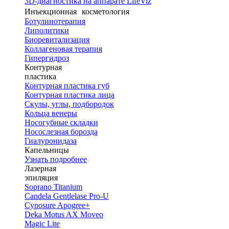
3D-диагностика на аппарате LifeViz
Инъекционная косметология
Ботулинотерапия
Липолитики
Биоревитализация
Коллагеновая терапия
Гипергидроз
Контурная
пластика
Контурная пластика губ
Контурная пластика лица
Скулы, углы, подбородок
Кольца венеры
Носогубные складки
Носослезная борозда
Гиалуронидаза
Капельницы
Узнать подробнее
Лазерная
эпиляция
Soprano Titanium
Candela Gentlelase Pro-U
Cynosure Apogree+
Deka Motus AX Moveo
Magic Lite