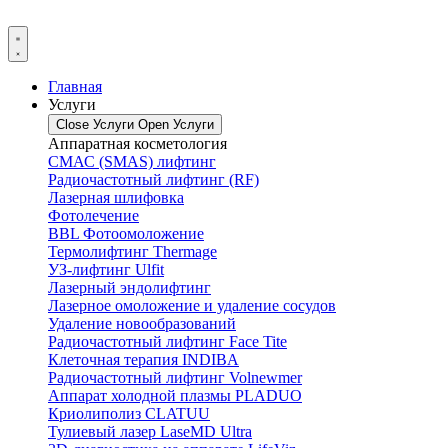
Главная
Услуги
Close Услуги
Open Услуги
Аппаратная косметология
СМАС (SMAS) лифтинг
Радиочастотный лифтинг (RF)
Лазерная шлифовка
Фотолечение
BBL Фотоомоложение
Термолифтинг Thermage
УЗ-лифтинг Ulfit
Лазерный эндолифтинг
Лазерное омоложение и удаление сосудов
Удаление новообразований
Радиочастотный лифтинг Face Tite
Клеточная терапия INDIBA
Радиочастотный лифтинг Volnewmer
Аппарат холодной плазмы PLADUO
Криолиполиз CLATUU
Тулиевый лазер LaseMD Ultra