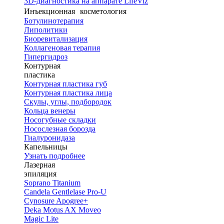
3D-диагностика на аппарате LifeViz
Инъекционная косметология
Ботулинотерапия
Липолитики
Биоревитализация
Коллагеновая терапия
Гипергидроз
Контурная
пластика
Контурная пластика губ
Контурная пластика лица
Скулы, углы, подбородок
Кольца венеры
Носогубные складки
Носослезная борозда
Гиалуронидаза
Капельницы
Узнать подробнее
Лазерная
эпиляция
Soprano Titanium
Candela Gentlelase Pro-U
Cynosure Apogree+
Deka Motus AX Moveo
Magic Lite