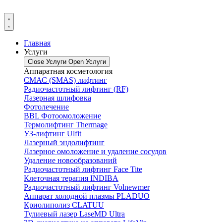
Главная
Услуги
Close Услуги
Open Услуги
Аппаратная косметология
СМАС (SMAS) лифтинг
Радиочастотный лифтинг (RF)
Лазерная шлифовка
Фотолечение
BBL Фотоомоложение
Термолифтинг Thermage
УЗ-лифтинг Ulfit
Лазерный эндолифтинг
Лазерное омоложение и удаление сосудов
Удаление новообразований
Радиочастотный лифтинг Face Tite
Клеточная терапия INDIBA
Радиочастотный лифтинг Volnewmer
Аппарат холодной плазмы PLADUO
Криолиполиз CLATUU
Тулиевый лазер LaseMD Ultra