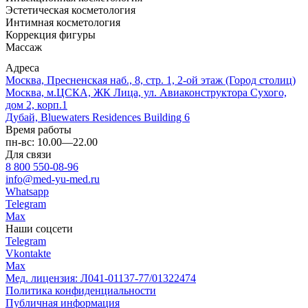
Эстетическая косметология
Интимная косметология
Коррекция фигуры
Массаж
Адреса
Москва, Пресненская наб., 8, стр. 1, 2-ой этаж (Город столиц)
Москва, м.ЦСКА, ЖК Лица, ул. Авиаконструктора Сухого,
дом 2, корп.1
Дубай, Bluewaters Residences Building 6
Время работы
пн-вс: 10.00—22.00
Для связи
8 800 550-08-96
info@med-yu-med.ru
Whatsapp
Telegram
Max
Наши соцсети
Telegram
Vkontakte
Max
Мед. лицензия: Л041-01137-77/01322474
Политика конфиденциальности
Публичная информация