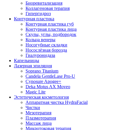
Биоревитализация
Коллагеновая терапия
Гипергидроз
Контурная пластика
Контурная пластика губ
Контурная пластика лица
Скулы, углы, подбородок
Кольца венеры
Носогубные складки
Носослёзная борозда
Гиалуронидаза
Капельницы
Лазерная эпиляция
Soprano Titanium
Candela GentleLase Pro-U
Cynosure Apogee+
Deka Motus AX Moveo
Magic Lite
Эстетическая косметология
Аппаратная чистка HydraFacial
Чистки
Мезотерапия
Плазмотерапия
Массаж лица
Микротоковая терапия