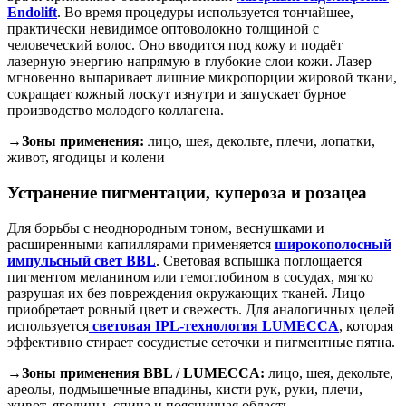
Endolift
. Во время процедуры используется тончайшее,
практически невидимое оптоволокно толщиной с
человеческий волос. Оно вводится под кожу и подаёт
лазерную энергию напрямую в глубокие слои кожи. Лазер
мгновенно выпаривает лишние микропорции жировой ткани,
сокращает кожный лоскут изнутри и запускает бурное
производство молодого коллагена.
→Зоны применения:
лицо, шея, декольте, плечи, лопатки,
живот, ягодицы и колени
Устранение пигментации, купероза и розацеа
Для борьбы с неоднородным тоном, веснушками и
расширенными капиллярами применяется
широкополосный
импульсный свет BBL
. Световая вспышка поглощается
пигментом меланином или гемоглобином в сосудах, мягко
разрушая их без повреждения окружающих тканей. Лицо
приобретает ровный цвет и свежесть. Для аналогичных целей
используется
световая IPL-технология LUMECCA
, которая
эффективно стирает сосудистые сеточки и пигментные пятна.
→Зоны применения BBL / LUMECCA:
лицо, шея, декольте,
ареолы, подмышечные впадины, кисти рук, руки, плечи,
живот, ягодицы, спина и поясничная область.