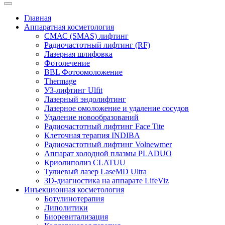
Главная
Аппаратная косметология
СМАС (SMAS) лифтинг
Радиочастотный лифтинг (RF)
Лазерная шлифовка
Фотолечение
BBL Фотоомоложение
Thermage
УЗ-лифтинг Ulfit
Лазерный эндолифтинг
Лазерное омоложение и удаление сосудов
Удаление новообразований
Радиочастотный лифтинг Face Tite
Клеточная терапия INDIBA
Радиочастотный лифтинг Volnewmer
Аппарат холодной плазмы PLADUO
Криолиполиз CLATUU
Тулиевый лазер LaseMD Ultra
3D-диагностика на аппарате LifeViz
Инъекционная косметология
Ботулинотерапия
Липолитики
Биоревитализация