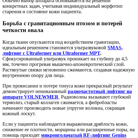
Обычно выбор аппарата основывается на решении
конкретных задач, учитывая индивидуальный морфотип
старения и состояние кожи пациента.
Борьба с гравитационным птозом и потерей
четкости овала
Когда ткани опускаются под воздействием гравитации,
идеальным решением становится ультразвуковой
SMAS-
лифтинг с Ultraformer или Ultraformer MPT
.
Сфокусированный ультразвук проникает на глубину до 4,5
мм, точечно прогревая мышечно-апоневротический слой.
Растянутые связки мгновенно сжимаются, создавая надежную
внутреннюю опору для лица.
При провисании и потере тонуса кожи прекрасный результат
демонстрирует неинвазивный
радиочастотный лифтинг на
аппарате VOLNEWMER
. Радиоволны вызывают глубокий
термолиз, старый коллаген сжимается, а фибробласты
начинают производить новые упругие волокна, сокращая
кожный лоскут.
Если у пациента наблюдается выраженная дряблость кожи,
снижение ее плотности, морщины или расширенные поры, на
помощь приходят
микроигольчатый RF-лифтинг Genius