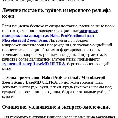
Лечение постакне, рубцов и неровного рельефа
кожи
Если пациента беспокоят следы постакне, расширенные поры
и шрамы, отлично подходят фракционные
лазерные
шлифовки на аппаратах Halo, ProFractional или
Microlaserpil Zoom Scan
. Лазерный луч создаёт
микроскопические зоны повреждения, запуская мощнейший
процесс регенерации. Старая деформированная ткань
замещается здоровым, ровным и гладким эпидермисом. В
качестве более деликатной альтернативы применяется
тулиевый лазер LaseMD ULTRA
, бережно обновляющий
кожу.
→Зоны применения Halo / ProFractional / Microlaserpil
Zoom Scan / LaseMD ULTRA
: лицо, кожа головы, шея,
декольте, кисти рук, руки, плечи, грудь (включая шрамы под
грудью), живот, спина, ягодицы, бёдра и локальные рубцы/
ожоги.
Очищение, увлажнение и экспресс-омоложение
Для глубокого и атравматичного ухода незаменима вакуумная