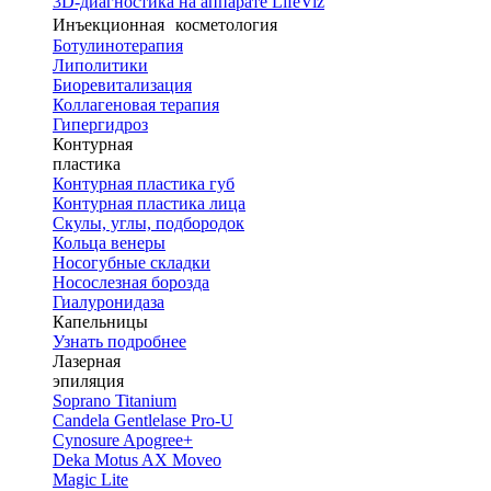
3D-диагностика на аппарате LifeViz
Инъекционная косметология
Ботулинотерапия
Липолитики
Биоревитализация
Коллагеновая терапия
Гипергидроз
Контурная
пластика
Контурная пластика губ
Контурная пластика лица
Скулы, углы, подбородок
Кольца венеры
Носогубные складки
Носослезная борозда
Гиалуронидаза
Капельницы
Узнать подробнее
Лазерная
эпиляция
Soprano Titanium
Candela Gentlelase Pro-U
Cynosure Apogree+
Deka Motus AX Moveo
Magic Lite