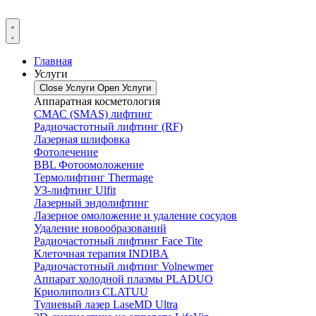
Главная
Услуги
Close Услуги
Open Услуги
Аппаратная косметология
СМАС (SMAS) лифтинг
Радиочастотный лифтинг (RF)
Лазерная шлифовка
Фотолечение
BBL Фотоомоложение
Термолифтинг Thermage
УЗ-лифтинг Ulfit
Лазерный эндолифтинг
Лазерное омоложение и удаление сосудов
Удаление новообразований
Радиочастотный лифтинг Face Tite
Клеточная терапия INDIBA
Радиочастотный лифтинг Volnewmer
Аппарат холодной плазмы PLADUO
Криолиполиз CLATUU
Тулиевый лазер LaseMD Ultra