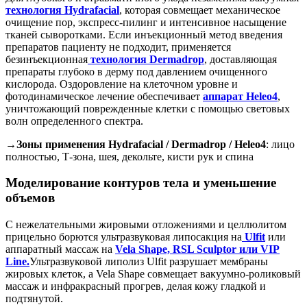
технология Hydrafacial
, которая совмещает механическое
очищение пор, экспресс-пилинг и интенсивное насыщение
тканей сыворотками. Если инъекционный метод введения
препаратов пациенту не подходит, применяется
безинъекционная
технология Dermadrop
, доставляющая
препараты глубоко в дерму под давлением очищенного
кислорода. Оздоровление на клеточном уровне и
фотодинамическое лечение обеспечивает
аппарат Heleo4
,
уничтожающий поврежденные клетки с помощью световых
волн определенного спектра.
→Зоны применения Hydrafacial / Dermadrop / Heleo4
: лицо
полностью, Т-зона, шея, декольте, кисти рук и спина
Моделирование контуров тела и уменьшение
объемов
С нежелательными жировыми отложениями и целлюлитом
прицельно борются ультразвуковая липосакция на
Ulfit
или
аппаратный массаж на
Vela Shaре, RSL Sculptor или VIP
Line.
Ультразвуковой липолиз Ulfit разрушает мембраны
жировых клеток, а Vela Shape совмещает вакуумно-роликовый
массаж и инфракрасный прогрев, делая кожу гладкой и
подтянутой.