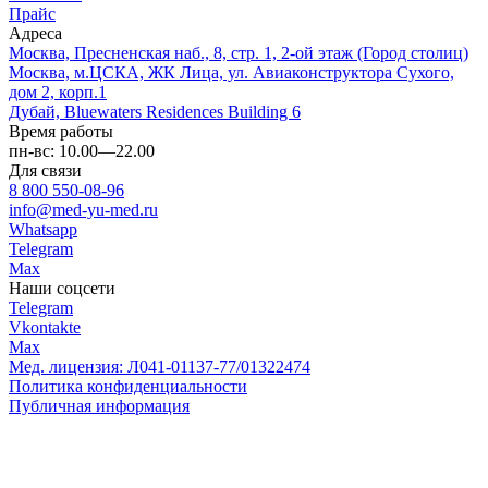
Прайс
Адреса
Москва, Пресненская наб., 8, стр. 1, 2-ой этаж (Город столиц)
Москва, м.ЦСКА, ЖК Лица, ул. Авиаконструктора Сухого,
дом 2, корп.1
Дубай, Bluewaters Residences Building 6
Время работы
пн-вс: 10.00—22.00
Для связи
8 800 550-08-96
info@med-yu-med.ru
Whatsapp
Telegram
Max
Наши соцсети
Telegram
Vkontakte
Max
Мед. лицензия: Л041-01137-77/01322474
Политика конфиденциальности
Публичная информация