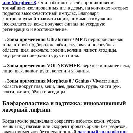
или Morpheus 8
. Они работают за счёт проникновения
тончайших изолированных игл в дерму, на кончиках которых
подается высокочастотный импульс. Благодаря
контролируемой травматизации, помимо стимуляции
неоколлагенез, кожа получает сигнал на усердную
регенерацию и восстановление.
→Зоны применения Ultraformer / MPT:
периорбитальная
зона, второй подбородок, щёки, скуловая и носогубная
области, шея, декольте, голени, колени, живот, ягодицы,
внутренняя поверхность рук и спина.
→Зоны применения VOLNEWMER
: верхнее и нижнее веко,
лицо, шея, живот, руки, колени и ягодицы.
→Зоны применения Morpheus 8 / Genius / Vivace
: лицо,
область вокруг глаз, веки, шея, декольте, грудь, кисти рук,
локти, живот, бёдра и ягодицы.
Блефаропластика и подтяжка: инновационный
лазерный лифтинг
Когда нужно радикально сократить избыток кожи, убрать
мешки под глазами или скорректировать брыли без разрезов,
врачи применяют безоперационный
лазерный эндолифтинг