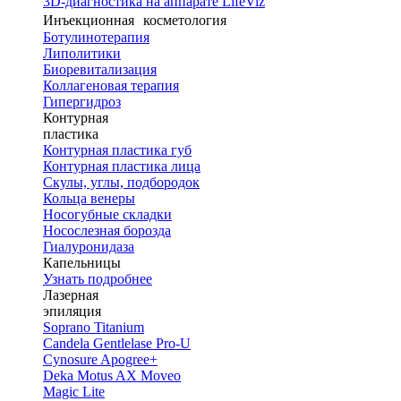
3D-диагностика на аппарате LifeViz
Инъекционная косметология
Ботулинотерапия
Липолитики
Биоревитализация
Коллагеновая терапия
Гипергидроз
Контурная
пластика
Контурная пластика губ
Контурная пластика лица
Скулы, углы, подбородок
Кольца венеры
Носогубные складки
Носослезная борозда
Гиалуронидаза
Капельницы
Узнать подробнее
Лазерная
эпиляция
Soprano Titanium
Candela Gentlelase Pro-U
Cynosure Apogree+
Deka Motus AX Moveo
Magic Lite