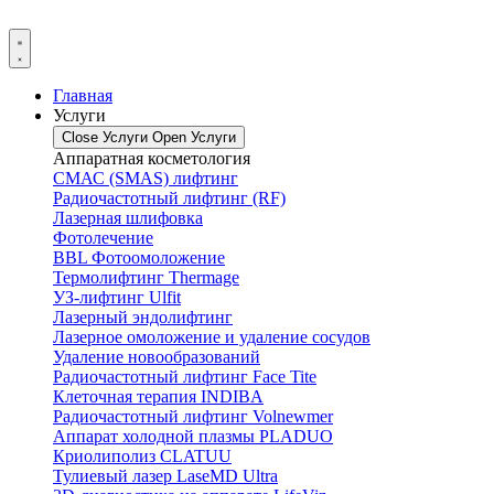
Главная
Услуги
Close Услуги
Open Услуги
Аппаратная косметология
СМАС (SMAS) лифтинг
Радиочастотный лифтинг (RF)
Лазерная шлифовка
Фотолечение
BBL Фотоомоложение
Термолифтинг Thermage
УЗ-лифтинг Ulfit
Лазерный эндолифтинг
Лазерное омоложение и удаление сосудов
Удаление новообразований
Радиочастотный лифтинг Face Tite
Клеточная терапия INDIBA
Радиочастотный лифтинг Volnewmer
Аппарат холодной плазмы PLADUO
Криолиполиз CLATUU
Тулиевый лазер LaseMD Ultra