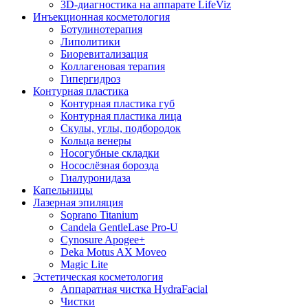
3D-диагностика на аппарате LifeViz
Инъекционная косметология
Ботулинотерапия
Липолитики
Биоревитализация
Коллагеновая терапия
Гипергидроз
Контурная пластика
Контурная пластика губ
Контурная пластика лица
Скулы, углы, подбородок
Кольца венеры
Носогубные складки
Носослёзная борозда
Гиалуронидаза
Капельницы
Лазерная эпиляция
Soprano Titanium
Candela GentleLase Pro-U
Cynosure Apogee+
Deka Motus AX Moveo
Magic Lite
Эстетическая косметология
Аппаратная чистка HydraFacial
Чистки